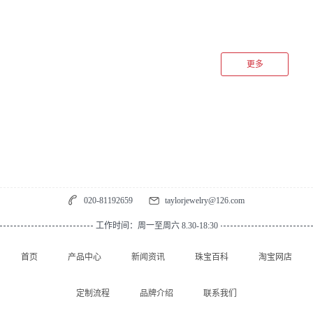
石实际上有很多种不同的加工方式，不论是制作蓝宝石戒指还是
蓝宝石吊坠，都可以满足蓝宝石这种优质宝石平日配带的需要。
这类值得相信的蓝宝石吊坠为何在市场上有高的欢迎程度呢？1.
吊坠的规格多种多样蓝宝石吊坠能够在很多人心中比较受到欢迎
更多
是因为宝石本身的大小和形状有很多种，而且即使是比较大克拉
的蓝宝石价格也并不是非常的昂贵。蓝宝石有很多不同种的规
格，制作蓝宝石吊坠的可选方法和造型也就多样化起来。2.蓝宝
石是高贵的象征值得相信的蓝宝石吊坠是很多爱情或者是身份的
象征，比如电影中也经常使用蓝宝石作为定情的事物，所以蓝宝
石同时也是高贵和爱情的象征。蓝宝石吊坠能够每天都佩戴身
上，就是能将这种蓝宝石的象征一直陪伴在大家身边。蓝色在很
多人心中也是高贵的象征，蓝宝石吊坠也很容易搭配衣服，让整
020-81192659
taylorjewelry@126.com
体的服装造型因为蓝宝石的存在高级感强烈一...
工作时间：周一至周六 8.30-18:30
首页
产品中心
新闻资讯
珠宝百科
淘宝网店
定制流程
品牌介绍
联系我们