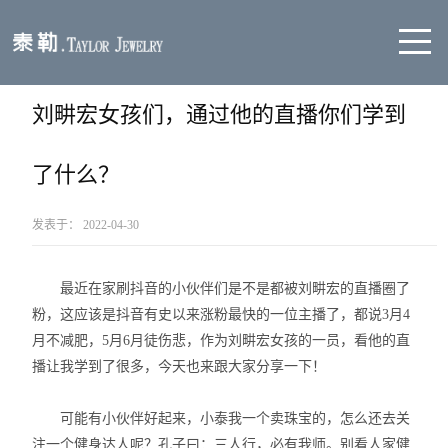
刘畊宏女孩们，通过他的直播你们学到
了什么？
发表于：
2022-04-30
14:00
最近在家刷抖音的小伙伴们是不是都被刘畊宏的直播圈了
粉，这应该是抖音有史以来涨粉最快的一位主播了，都说3月4
月不减肥，5月6月徒伤悲，作为刘畊宏女孩的一员，看他的直
播让我学到了很多，今天也来跟大家分享一下！
可能有小伙伴好起来，小泰我一个卖珠宝的，怎么还去关
注一个健身达人呢？孔子曰：三人行，必有我师。别看人家健