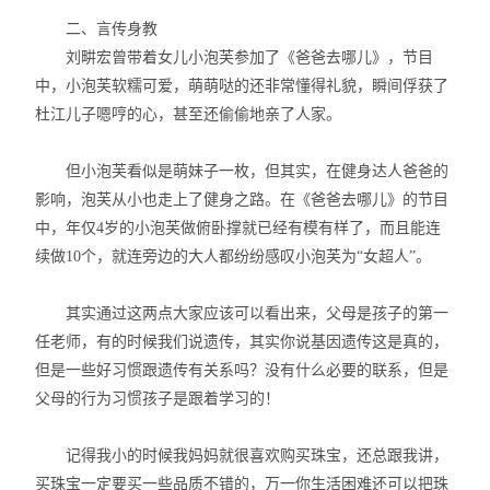
二、言传身教
刘畊宏曾带着女儿小泡芙参加了《爸爸去哪儿》，节目
中，小泡芙软糯可爱，萌萌哒的还非常懂得礼貌，瞬间俘获了
杜江儿子嗯哼的心，甚至还偷偷地亲了人家。
但小泡芙看似是萌妹子一枚，但其实，在健身达人爸爸的
影响，泡芙从小也走上了健身之路。在《爸爸去哪儿》的节目
中，年仅4岁的小泡芙做俯卧撑就已经有模有样了，而且能连
续做10个，就连旁边的大人都纷纷感叹小泡芙为“女超人”。
其实通过这两点大家应该可以看出来，父母是孩子的第一
任老师，有的时候我们说遗传，其实你说基因遗传这是真的，
但是一些好习惯跟遗传有关系吗？没有什么必要的联系，但是
父母的行为习惯孩子是跟着学习的！
记得我小的时候我妈妈就很喜欢购买珠宝，还总跟我讲，
买珠宝一定要买一些品质不错的，万一你生活困难还可以把珠