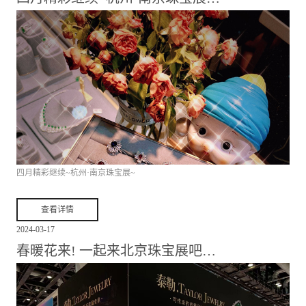
四月精彩继续~杭州·南京珠宝展~
查看详情
2024
-
03
-
17
春暖花来! 一起来北京珠宝展吧…