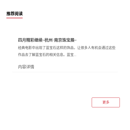
推荐阅读
四月精彩继续~杭州·南京珠宝展~
经典电影中出现了蓝宝石这样的饰品，让很多人有机会通过这些
作品去了解蓝宝石的相关信息。蓝宝...
内容详情
石实际上有很多种不同的加工方式，不论是制作蓝宝石戒指还是
蓝宝石吊坠，都可以满足蓝宝石这种优质宝石平日配带的需要。
这类值得相信的蓝宝石吊坠为何在市场上有高的欢迎程度呢？1.
吊坠的规格多种多样蓝宝石吊坠能够在很多人心中比较受到欢迎
更多
是因为宝石本身的大小和形状有很多种，而且即使是比较大克拉
的蓝宝石价格也并不是非常的昂贵。蓝宝石有很多不同种的规
格，制作蓝宝石吊坠的可选方法和造型也就多样化起来。2.蓝宝
石是高贵的象征值得相信的蓝宝石吊坠是很多爱情或者是身份的