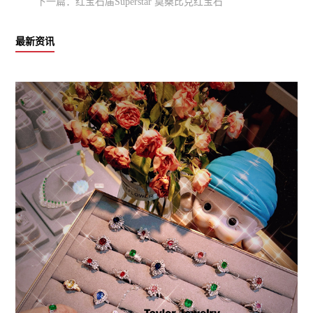
哦，还有猫眼宝石
下一篇：
红宝石届Superstar 莫桑比克红宝石
最新资讯