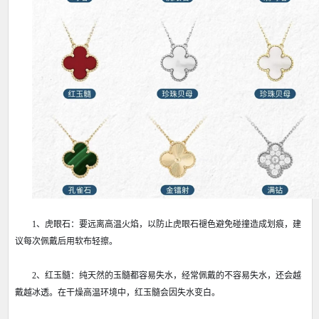
1、虎眼石：要远离高温火焰，以防止虎眼石褪色避免碰撞造成划痕，建
议每次佩戴后用软布轻擦。
2、红玉髓：纯天然的玉髓都容易失水，经常佩戴的不容易失水，还会越
戴越冰透。在干燥高温环境中，红玉髓会因失水变白。