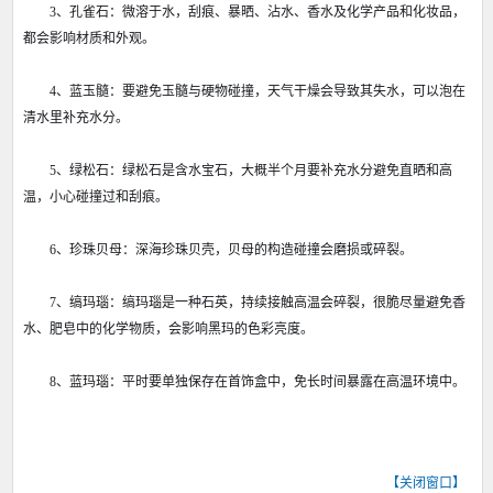
3、孔雀石：微溶于水，刮痕、暴晒、沾水、香水及化学产品和化妆品，
都会影响材质和外观。
4、蓝玉髓：要避免玉髓与硬物碰撞，天气干燥会导致其失水，可以泡在
清水里补充水分。
5、绿松石：绿松石是含水宝石，大概半个月要补充水分避免直晒和高
温，小心碰撞过和刮痕。
6、珍珠贝母：深海珍珠贝壳，贝母的构造碰撞会磨损或碎裂。
7、缟玛瑙：缟玛瑙是一种石英，持续接触高温会碎裂，很脆尽量避免香
水、肥皂中的化学物质，会影响黑玛的色彩亮度。
8、蓝玛瑙：平时要单独保存在首饰盒中，免长时间暴露在高温环境中。
【
关闭窗口
】