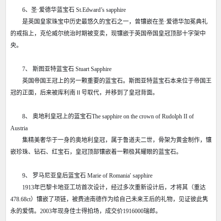
6、圣·爱德华蓝宝石 St.Edward’s sapphire
是英国皇家珠宝中历史最悠久的宝石之一，曾镶嵌在圣·爱德华加冕典礼
的戒指上，克伦威尔统治时期被变卖，现镶嵌于英国帝国皇冠顶部十字架中
央。
7、 斯图亚特蓝宝石 Stuart Sapphire
英国帝国王冠上的另一颗重要的蓝宝石。斯图亚特蓝宝石本来位于帝国王
冠的正面，后来被库利南Ⅱ号取代，并移到了皇冠背面。
8、 奥地利皇冠上的蓝宝石The sapphire on the crown of Rudolph II of
Austria
集精美奢华于一身的奥地利皇冠，属于鲁道夫二世，骨架为黄金制作，镶
嵌珍珠、钻石、红宝石，皇冠顶部镶嵌着一颗极其耀眼的蓝宝石。
9、 罗马尼亚皇后蓝宝石 Marie of Romania′ sapphire
1913年巴黎卡地亚工坊首次设计，经过多次重新设计后，才将其（重达
478.68ct）镶嵌了项链，被费迪南德作为给自己未来王后的礼物，见证彼此隽
永的爱情。2003年现身佳士得拍场，成交价1916000瑞郎。