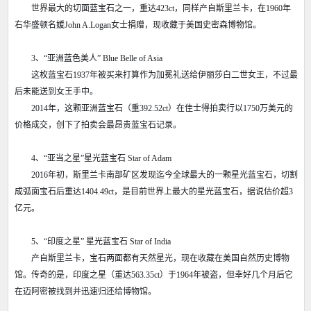
世界最大的切面蓝宝石之一，重达423ct，同样产自斯里兰卡，在1960年
右华盛顿名媛John A.Logan女士捐赠，现收藏于美国史密森博物馆。
3、“亚洲蓝色美人” Blue Belle of Asia
这枚蓝宝石1937年被买来打算作为加冕礼送给伊丽莎白二世女王，不过最
后未能送到女王手中。
2014年，这颗亚洲蓝宝石（重392.52ct）在佳士得拍卖行以1750万美元的
价格成交，创下了拍卖会最昂贵蓝宝石记录。
4、“亚当之星”星光蓝宝石 Star of Adam
2016年初，斯里兰卡南部矿区发现迄今全球最大的一颗星光蓝宝石，切割
成弧面宝石后重达1404.49ct，是目前世界上最大的星光蓝宝石，据说估价超3
亿元。
5、“印度之星” 星光蓝宝石 Star of India
产自斯里兰卡，宝石两面都有天然星光，现在收藏在美国自然历史博物
馆。传奇的是，印度之星（重达563.35ct）于1964年被盗，但幸好几个月后它
在迈阿密被找到并迅速归还给博物馆。