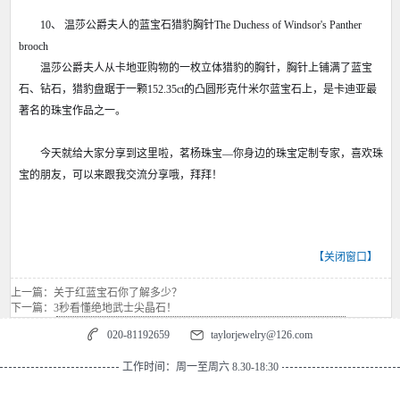
10、 温莎公爵夫人的蓝宝石猎豹胸针The Duchess of Windsor's Panther
brooch
温莎公爵夫人从卡地亚购物的一枚立体猎豹的胸针，胸针上铺满了蓝宝
石、钻石，猎豹盘踞于一颗152.35ct的凸圆形克什米尔蓝宝石上，是卡迪亚最
著名的珠宝作品之一。
今天就给大家分享到这里啦，茗杨珠宝—你身边的珠宝定制专家，喜欢珠
宝的朋友，可以来跟我交流分享哦，拜拜！
【
关闭窗口
】
【
打印
】
上一篇：
关于红蓝宝石你了解多少？
下一篇：
3秒看懂绝地武士尖晶石！
020-81192659
taylorjewelry@126.com
工作时间：周一至周六 8.30-18:30